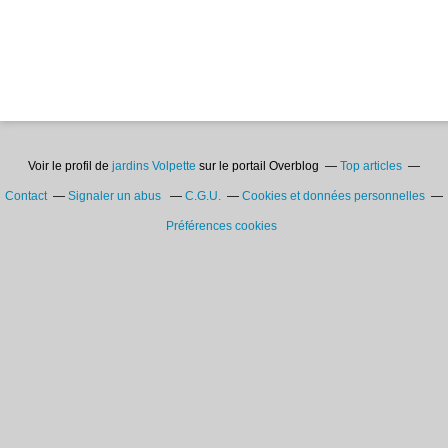
Voir le profil de
jardins Volpette
sur le portail Overblog
Top articles
Contact
Signaler un abus
C.G.U.
Cookies et données personnelles
Préférences cookies