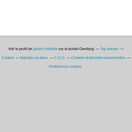
Voir le profil de
jardins Volpette
sur le portail Overblog
Top articles
Contact
Signaler un abus
C.G.U.
Cookies et données personnelles
Préférences cookies