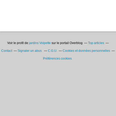
Voir le profil de
jardins Volpette
sur le portail Overblog
Top articles
Contact
Signaler un abus
C.G.U.
Cookies et données personnelles
Préférences cookies