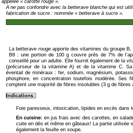
appelée « carotte rouge ».
A ne pas confondre avec la betterave blanche qui est utili
fabrication de sucre :
 nommée
 « betterave à sucre ».
La betterave rouge apporte des vitamines du groupe B, 
B9 : une portion de 100 g couvre près de 7% de l’appor
conseillé pour un adulte. Elle fournit également de la vi
(précurseur de la vitamine A) et de la vitamine C. Sa
éventail de minéraux : fer, sodium, magnésium, potassiu
phosphor
e, e
n 
concentration
 toutefois 
modérée
. Ses fi
comptent une majorité de fibres insolubles (3 g de fibres 
Foie paresseux, intoxication, lipides en excès dans l
En cuisine:
 e
n
 jus frais avec des carottes, en salad
cuite en dés et même en gâteaux! La partie utilisée s
également la feuille en soupe.