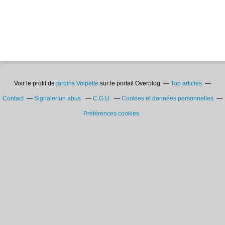
Voir le profil de
jardins Volpette
sur le portail Overblog
Top articles
Contact
Signaler un abus
C.G.U.
Cookies et données personnelles
Préférences cookies