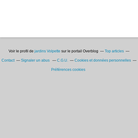
Voir le profil de
jardins Volpette
sur le portail Overblog
Top articles
Contact
Signaler un abus
C.G.U.
Cookies et données personnelles
Préférences cookies