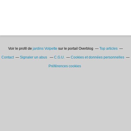
Voir le profil de
jardins Volpette
sur le portail Overblog
Top articles
Contact
Signaler un abus
C.G.U.
Cookies et données personnelles
Préférences cookies