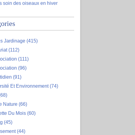
 soin des oiseaux en hiver
ories
s Jardinage
(415)
riat
(112)
ociation
(111)
ociation
(96)
tidien
(91)
rsité Et Environnement
(74)
68)
e Nature
(66)
ette Du Mois
(60)
og
(45)
ssement
(44)