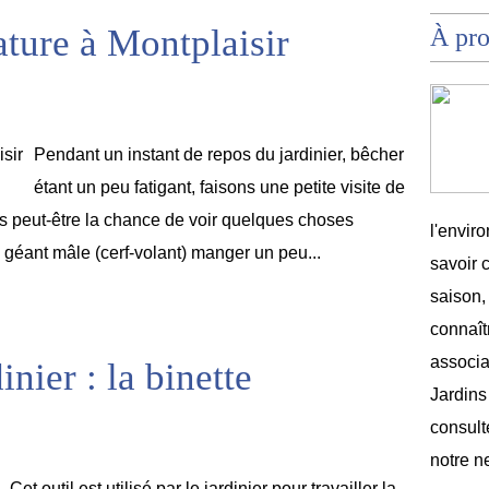
ature à Montplaisir
À pr
Pendant un instant de repos du jardinier, bêcher
étant un peu fatigant, faisons une petite visite de
s peut-être la chance de voir quelques choses
l'envir
géant mâle (cerf-volant) manger un peu...
savoir 
saison,
connaîtr
associat
inier : la binette
Jardins
consult
notre n
Cet outil est utilisé par le jardinier pour travailler la