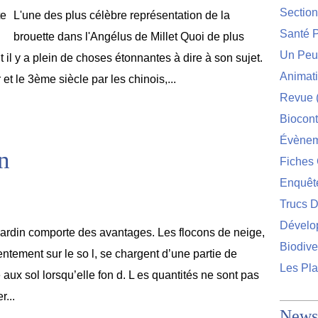
Sectio
L'une des plus célèbre représentation de la
Santé P
brouette dans l'Angélus de Millet Quoi de plus
Un Peu 
il y a plein de choses étonnantes à dire à son sujet.
Animat
 et le 3ème siècle par les chinois,...
Revue
Biocont
Évènem
n
Fiches 
Enquêt
Trucs D
Dévelo
jardin comporte des avantages. Les flocons de neige,
Biodive
ntement sur le so l, se chargent d’une partie de
Les Pla
e aux sol lorsqu’elle fon d. L es quantités ne sont pas
...
Newsl