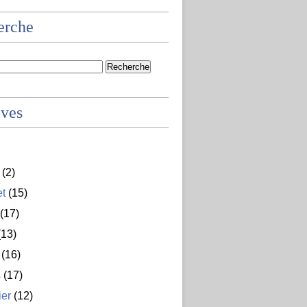
erche
ives
(2)
et
(15)
(17)
13)
(16)
s
(17)
ier
(12)