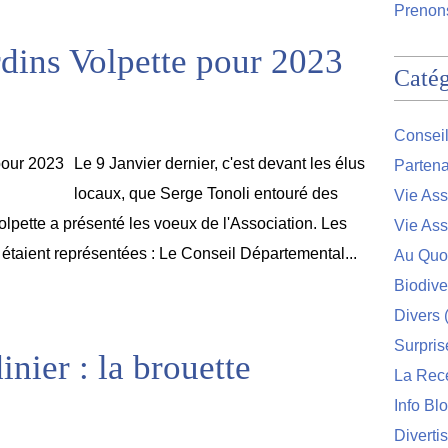
Prenons
dins Volpette pour 2023
Catég
Conseil
Le 9 Janvier dernier, c'est devant les élus
Partena
locaux, que Serge Tonoli entouré des
Vie Ass
pette a présenté les voeux de l'Association. Les
Vie Ass
les étaient représentées : Le Conseil Départemental...
Au Quo
Biodive
Divers
(
Surpris
inier : la brouette
La Rec
Info Bl
Diverti