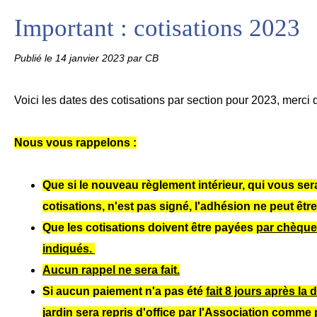
Important : cotisations 2023
Publié le
14 janvier 2023
par CB
Voici les dates des cotisations par section pour 2023, merci
Nous vous rappelons :
Que si le nouveau règlement intérieur, qui vous ser
cotisations, n'est pas signé, l'adhésion ne peut êtr
Que les cotisations doivent être payées
par chèque 
indiqués.
Aucun rappel ne sera fait.
Si aucun paiement n'a pas été
fait 8 jours après la
jardin sera repris d'office par l'Association
comme p