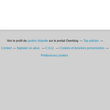
Voir le profil de
jardins Volpette
sur le portail Overblog
Top articles
Contact
Signaler un abus
C.G.U.
Cookies et données personnelles
Préférences cookies