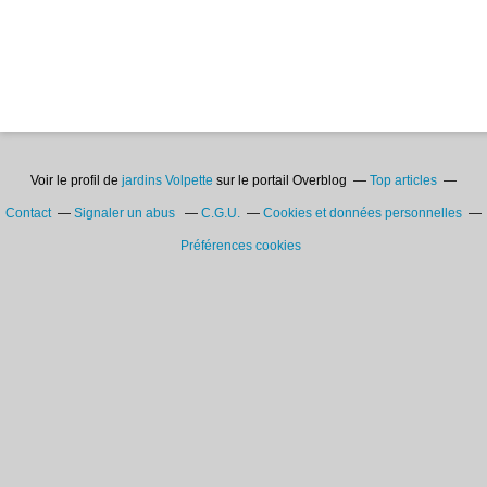
Voir le profil de
jardins Volpette
sur le portail Overblog
Top articles
Contact
Signaler un abus
C.G.U.
Cookies et données personnelles
Préférences cookies