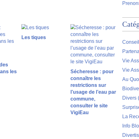
Prenons
Catég
Les tiques
Conseil
Partena
Vie Ass
 des
Vie Ass
ans les
Sécheresse : pour
connaître les
Au Quo
restrictions sur
Biodive
l’usage de l’eau par
Divers
(
commune,
consulter le site
Surpris
VigiEau
La Rec
Info Bl
Diverti