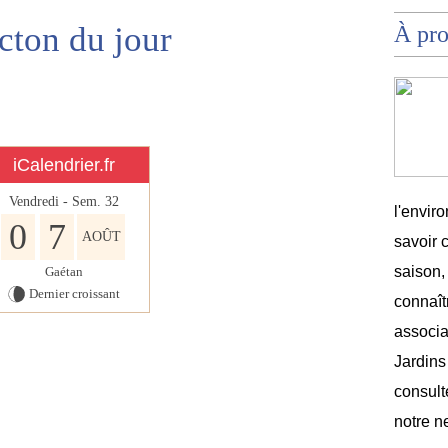
cton du jour
À pr
iCalendrier.fr
Vendredi - Sem.
32
l'envir
0
7
AOÛT
savoir 
saison,
Gaétan
Dernier croissant
connaîtr
associat
Jardins
consult
notre n