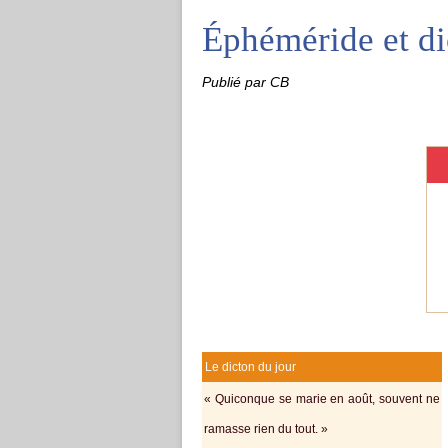
Éphéméride et di
Publié par CB
Le dicton du jour
« Quiconque se marie en août, souvent ne
rаmаssе riеn du tοut. »