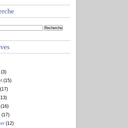
erche
ives
(3)
et
(15)
(17)
13)
(16)
s
(17)
ier
(12)