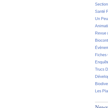
Sectio
Santé P
Un Peu 
Animat
Revue
Biocont
Évènem
Fiches 
Enquêt
Trucs D
Dévelo
Biodive
Les Pla
Newsl