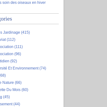
 soin des oiseaux en hiver
ories
s Jardinage
(415)
riat
(112)
ociation
(111)
ociation
(96)
tidien
(92)
rsité Et Environnement
(74)
68)
e Nature
(66)
ette Du Mois
(60)
og
(45)
ssement
(44)