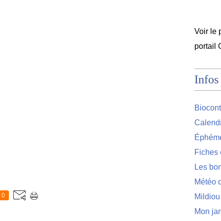
Voir le 
portail
Infos
Biocont
Calendr
Éphémér
Fiches 
Les bon
Météo d
0
Mildiou
Mon jar