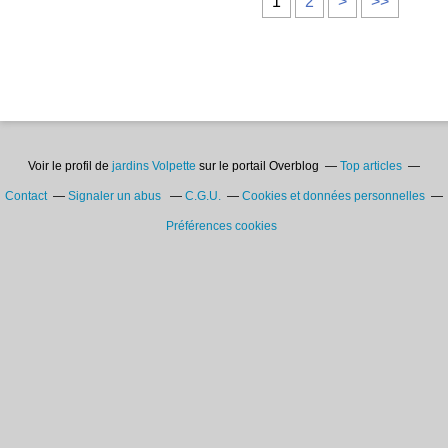
1
2
>
>>
Voir le profil de
jardins Volpette
sur le portail Overblog
Top articles
Contact
Signaler un abus
C.G.U.
Cookies et données personnelles
Préférences cookies