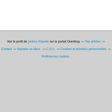
Voir le profil de
jardins Volpette
sur le portail Overblog
Top articles
Contact
Signaler un abus
C.G.U.
Cookies et données personnelles
Préférences cookies