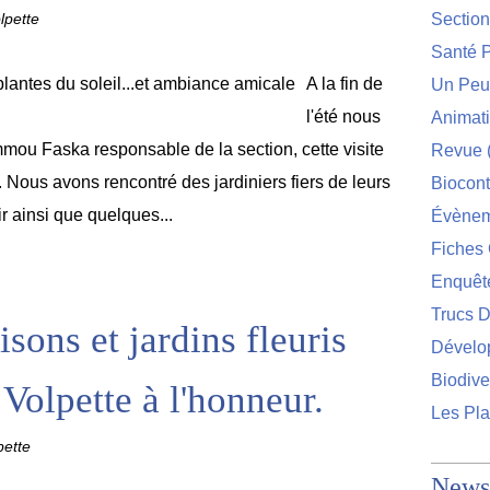
lpette
Sectio
Santé P
A la fin de
Un Peu 
l'été nous
Animat
ou Faska responsable de la section, cette visite
Revue
l. Nous avons rencontré des jardiniers fiers de leurs
Biocont
ir ainsi que quelques...
Évènem
Fiches 
Enquêt
Trucs D
ons et jardins fleuris
Dévelo
Biodive
 Volpette à l'honneur.
Les Pla
pette
Newsl