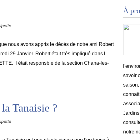
À pr
lpette
que nous avons appris le décès de notre ami Robert
di 29 Janvier. Robert était très impliqué dans l
E. Il était responsble de la section Chana-les-
l'envir
savoir 
saison,
connaîtr
associat
la Tanaisie ?
Jardins
lpette
consult
notre n
La Tanaisie est une plante vivace que l'on touve à