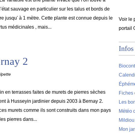
l'état sauvage en particulier sur les talus et bords de
ure jusqu' à 1 mètre. Cette plante est connue depuis le
Voir le 
tus médicinales , mais...
portail
Infos
ernay 2
Biocont
lpette
Calendr
Éphémér
in en terrasses faites de murets de pierres sèches
Fiches 
ent à Husseyin jardinier depuis 2003 à Bernay 2.
Les bon
 ces murets comme ils sont construits dans mon pays
Météo d
des pierres dans...
Mildiou
Mon jar