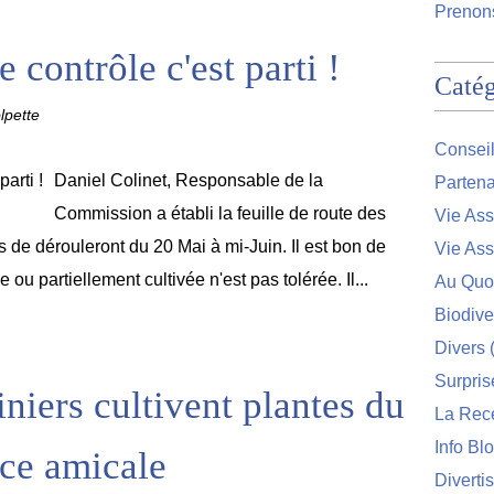
Prenons
contrôle c'est parti !
Catég
lpette
Conseil
Daniel Colinet, Responsable de la
Partena
Commission a établi la feuille de route des
Vie Ass
es de dérouleront du 20 Mai à mi-Juin. Il est bon de
Vie Ass
 ou partiellement cultivée n'est pas tolérée. Il...
Au Quo
Biodive
Divers
(
Surpris
iniers cultivent plantes du
La Rec
Info Bl
nce amicale
Diverti