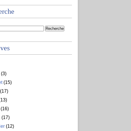
erche
ives
(3)
et
(15)
(17)
13)
(16)
s
(17)
ier
(12)