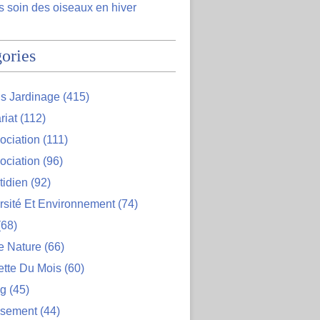
 soin des oiseaux en hiver
ories
s Jardinage
(415)
riat
(112)
ociation
(111)
ociation
(96)
tidien
(92)
rsité Et Environnement
(74)
68)
e Nature
(66)
ette Du Mois
(60)
og
(45)
ssement
(44)