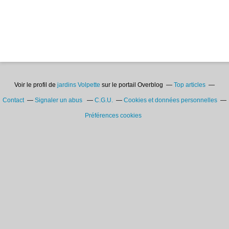
Voir le profil de
jardins Volpette
sur le portail Overblog
Top articles
Contact
Signaler un abus
C.G.U.
Cookies et données personnelles
Préférences cookies