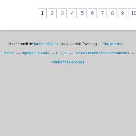
1
2
3
4
5
6
7
8
9
1
Voir le profil de
jardins Volpette
sur le portail Overblog
Top articles
Contact
Signaler un abus
C.G.U.
Cookies et données personnelles
Préférences cookies