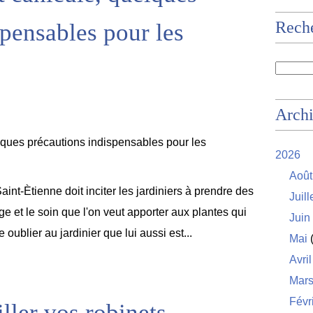
Rech
spensables pour les
Arch
2026
Août
aint-Ètienne doit inciter les jardiniers à prendre des
Juill
e et le soin que l'on veut apporter aux plantes qui
Juin
 oublier au jardinier que lui aussi est...
Mai
(
Avril
Mar
Févr
ler vos robinets