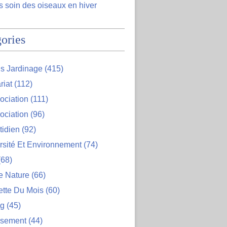
 soin des oiseaux en hiver
ories
s Jardinage
(415)
riat
(112)
ociation
(111)
ociation
(96)
tidien
(92)
rsité Et Environnement
(74)
68)
e Nature
(66)
ette Du Mois
(60)
og
(45)
ssement
(44)