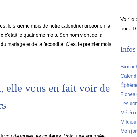
Voir le 
est le sixiéme mois de notre calendrier grégorien, à
portail
e c'était le quatriéme mois. Son nom vient de la
du mariage et de la fécondité. C'est le premier mois
Infos
Biocont
Calendr
, elle vous en fait voir de
Éphémér
Fiches 
rs
Les bon
Météo d
Mildiou
Mon jar
Voici une araignée