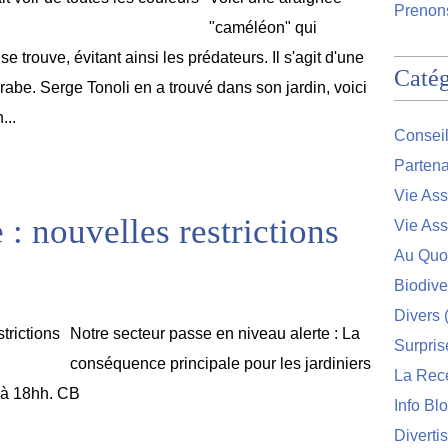
Prenons
"caméléon" qui
e trouve, évitant ainsi les prédateurs. Il s'agit d'une
Catég
rabe. Serge Tonoli en a trouvé dans son jardin, voici
...
Conseil
Partena
Vie Ass
 : nouvelles restrictions
Vie Ass
Au Quo
Biodive
Divers
(
Notre secteur passe en niveau alerte : La
Surpris
conséquence principale pour les jardiniers
La Rec
h à 18hh. CB
Info Bl
Diverti