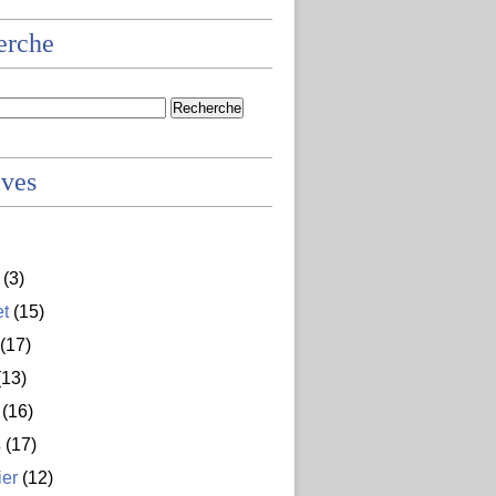
erche
ives
(3)
et
(15)
(17)
13)
(16)
s
(17)
ier
(12)