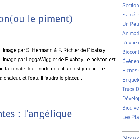
Sectio
Santé P
ron(ou le piment)
Un Peu 
Animat
Revue
Image par S. Hermann & F. Richter de Pixabay
Biocont
Image par LoggaWiggler de Pixabay Le poivron est
Évènem
 la tomate, leur mode de culture est proche. Le
Fiches 
chaleur, et l'eau. Il faudra le placer...
Enquêt
Trucs D
Dévelo
Biodive
tes : l'angélique
Les Pla
Newsl