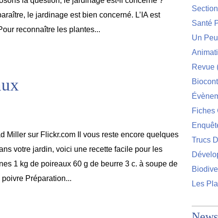
osons la question, le jardinage est-il concerné ?
Sectio
raître, le jardinage est bien concerné. L’IA est
Santé P
our reconnaître les plantes...
Un Peu 
Animat
Revue
aux
Biocont
Évènem
Fiches 
Enquêt
 Miller sur Flickr.com Il vous reste encore quelques
Trucs D
ns votre jardin, voici une recette facile pour les
Dévelo
nnes 1 kg de poireaux 60 g de beurre 3 c. à soupe de
Biodive
, poivre Préparation...
Les Pla
Newsl