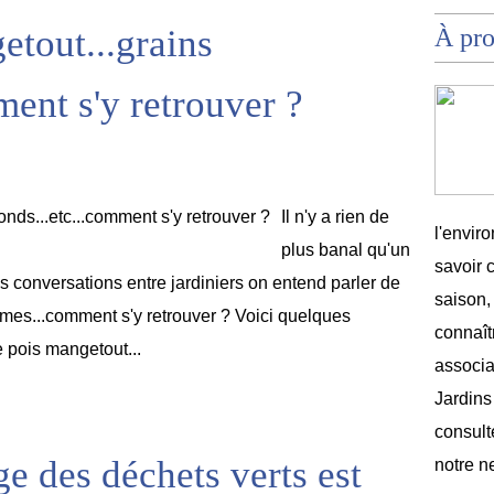
etout...grains
À pr
ment s'y retrouver ?
Il n'y a rien de
l'envir
plus banal qu'un
savoir 
s conversations entre jardiniers on entend parler de
saison,
mes...comment s'y retrouver ? Voici quelques
connaîtr
Le pois mangetout...
associat
Jardins
consult
ge des déchets verts est
notre n