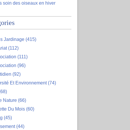
 soin des oiseaux en hiver
ories
s Jardinage
(415)
riat
(112)
ociation
(111)
ociation
(96)
tidien
(92)
rsité Et Environnement
(74)
68)
e Nature
(66)
ette Du Mois
(60)
og
(45)
ssement
(44)