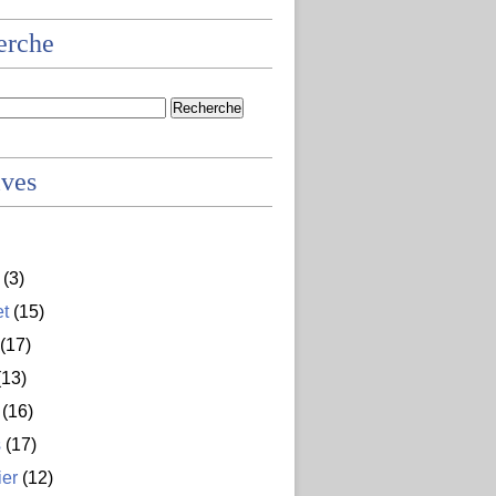
erche
ives
(3)
et
(15)
(17)
13)
(16)
s
(17)
ier
(12)