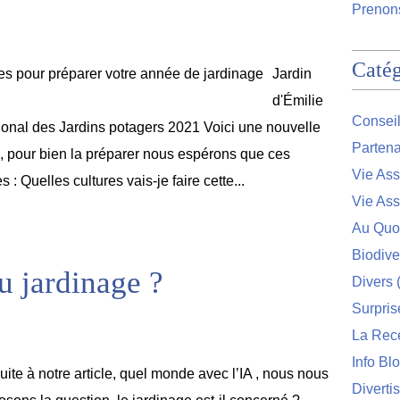
Prenons
Catég
Jardin
d'Émilie
Conseil
ional des Jardins potagers 2021 Voici une nouvelle
Partena
 pour bien la préparer nous espérons que ces
Vie Ass
 : Quelles cultures vais-je faire cette...
Vie Ass
Au Quo
Biodive
u jardinage ?
Divers
(
Surpris
La Rec
Info Bl
uite à notre article, quel monde avec l’IA , nous nous
Diverti