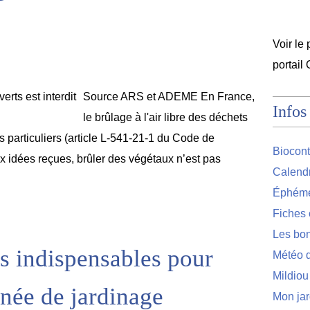
Voir le 
portail
Source ARS et ADEME En France,
Infos
le brûlage à l'air libre des déchets
les particuliers (article L-541-21-1 du Code de
Biocont
x idées reçues, brûler des végétaux n’est pas
Calendr
Éphémér
Fiches 
Les bon
s indispensables pour
Météo d
Mildiou
nnée de jardinage
Mon jar