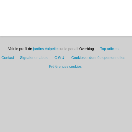
Voir le profil de
jardins Volpette
sur le portail Overblog
Top articles
Contact
Signaler un abus
C.G.U.
Cookies et données personnelles
Préférences cookies