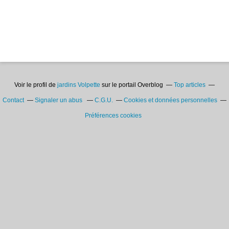
Voir le profil de
jardins Volpette
sur le portail Overblog
Top articles
Contact
Signaler un abus
C.G.U.
Cookies et données personnelles
Préférences cookies