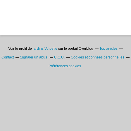
Voir le profil de
jardins Volpette
sur le portail Overblog
Top articles
Contact
Signaler un abus
C.G.U.
Cookies et données personnelles
Préférences cookies