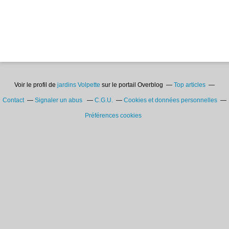
Voir le profil de
jardins Volpette
sur le portail Overblog
Top articles
Contact
Signaler un abus
C.G.U.
Cookies et données personnelles
Préférences cookies