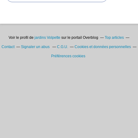
Voir le profil de
jardins Volpette
sur le portail Overblog
Top articles
Contact
Signaler un abus
C.G.U.
Cookies et données personnelles
Préférences cookies