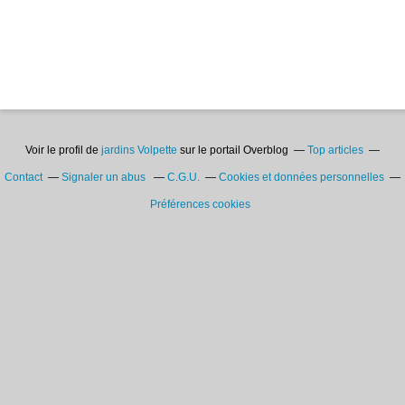
Voir le profil de
jardins Volpette
sur le portail Overblog
Top articles
Contact
Signaler un abus
C.G.U.
Cookies et données personnelles
Préférences cookies