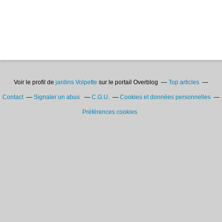
Voir le profil de
jardins Volpette
sur le portail Overblog
Top articles
Contact
Signaler un abus
C.G.U.
Cookies et données personnelles
Préférences cookies