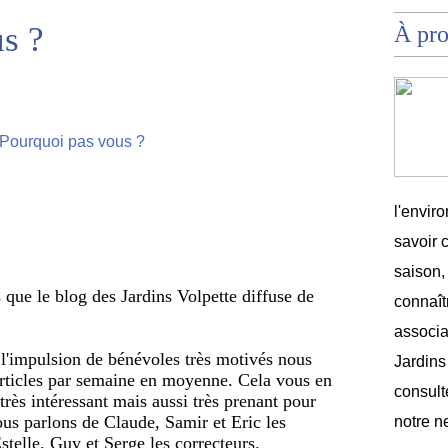
s ?
À pr
l'envir
savoir 
saison,
 que le blog des Jardins Volpette diffuse de 
connaîtr
associat
 l'impulsion de bénévoles très motivés nous 
Jardins
articles par semaine en moyenne. Cela vous en 
consult
rès intéressant mais aussi très prenant pour 
ous parlons de Claude, Samir et Eric les 
notre n
telle, Guy et Serge les correcteurs.