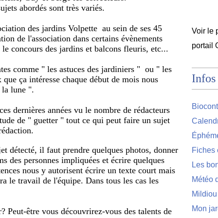
jets abordés sont très variés.
ociation des jardins Volpette  au sein de ses 45 
Voir le 
tion de l'association dans certains évènements 
portail
le concours des jardins et balcons fleuris, etc...
ntes comme " les astuces des jardiniers "  ou " les 
Infos
x que ça intéresse chaque début de mois nous 
 la lune ".
Biocont
 ces dernières années vu le nombre de rédacteurs 
tude de " guetter " tout ce qui peut faire un sujet 
Calendr
 rédaction.
Éphémér
jet détecté, il faut prendre quelques photos, donner 
Fiches 
ms des personnes impliquées et écrire quelques 
Les bon
ences nous y autorisent écrire un texte court mais 
Météo d
a le travail de l'équipe. Dans tous les cas les 
.
Mildiou
Mon jar
? Peut-être vous découvrirez-vous des talents de 