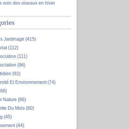
 soin des oiseaux en hiver
ories
s Jardinage
(415)
riat
(112)
ociation
(111)
ociation
(96)
tidien
(92)
rsité Et Environnement
(74)
68)
e Nature
(66)
ette Du Mois
(60)
og
(45)
ssement
(44)