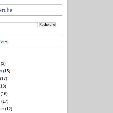
erche
ives
(3)
et
(15)
(17)
13)
(16)
s
(17)
ier
(12)