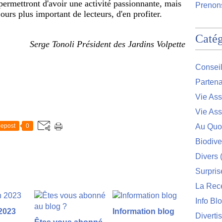
ermettront d'avoir une activité passionnante, mais 
Prenons
urs plus important de lecteurs, d'en profiter.
Catég
Serge Tonoli Président des Jardins Volpette
Conseil
Partena
Vie Ass
Vie Ass
epost
0
Au Quo
Biodive
Divers
(
Surpris
La Rec
Info Bl
2023
Information blog
Diverti