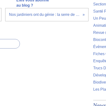
Êtes vous abonné
Sectio
au blog ?
Santé P
Nos jardiniers ont du génie : la serre de Laurent Philippe
Un Peu 
Animat
Revue
Biocont
Évènem
Fiches 
Enquêt
Trucs D
Dévelo
Biodive
Les Pla
Newsl