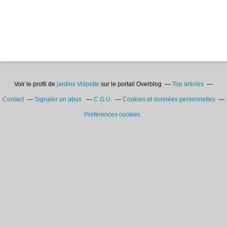
Voir le profil de
jardins Volpette
sur le portail Overblog
Top articles
Contact
Signaler un abus
C.G.U.
Cookies et données personnelles
Préférences cookies