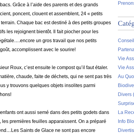
Prenons
s bacs. Grâce à l’aide des parents et des grands
cient, poncent, clouent et assemblent, 24 « petits
Catég
 terrain. Chaque bac est destiné à des petits groupes
s les rejoignent bientôt. Il fait piocher pour les
 végétale….encore un gros travail que nos petits
Conseil
s goût, accomplissent avec le sourire!
Partena
Vie Ass
r Roux, c’est ensuite le compost qu’il faut étaler.
Vie Ass
tière, chaude, faite de déchets, qui ne sent pas très
Au Quo
ous y trouvons quelques objets insolites parmi
Biodive
chons!
Divers
(
Surpris
s enfants ont aussi semé dans des petits godets dans
La Rec
, les premières feuilles apparaissent. On a préparé
Info Bl
end…Les Saints de Glace ne sont pas encore
Diverti