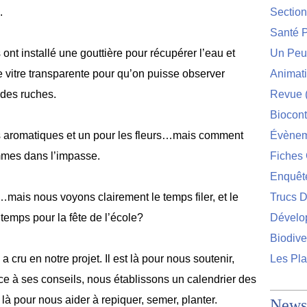
.
Sectio
Santé P
ont installé une gouttière pour récupérer l’eau et
Un Peu 
 vitre transparente pour qu’on puisse observer
Animat
é des ruches.
Revue
Biocont
s aromatiques et un pour les fleurs…mais comment
Évènem
mes dans l’impasse.
Fiches 
Enquêt
n…mais nous voyons clairement le temps filer, et le
Trucs D
à temps pour la fête de l’école?
Dévelo
Biodive
a cru en notre projet. Il est là pour nous soutenir,
Les Pla
ce à ses conseils, nous établissons un calendrier des
là pour nous aider à repiquer, semer, planter.
Newsl