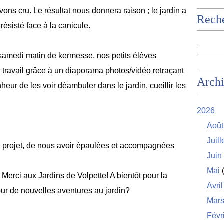
ons cru. Le résultat nous donnera raison ; le jardin a
Rech
s résisté face à la canicule.
samedi matin de kermesse, nos petits élèves
ur travail grâce à un diaporama photos/vidéo retraçant
Arch
eur de les voir déambuler dans le jardin, cueillir les
2026
Août
Juill
u projet, de nous avoir épaulées et accompagnées
Juin
Mai
(
. Merci aux Jardins de Volpette! A bientôt pour la
Avril
our de nouvelles aventures au jardin?
Mar
Févr