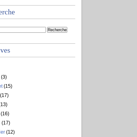
erche
ives
(3)
et
(15)
(17)
13)
(16)
s
(17)
ier
(12)