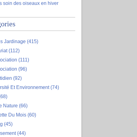
 soin des oiseaux en hiver
ories
s Jardinage
(415)
riat
(112)
ociation
(111)
ociation
(96)
tidien
(92)
rsité Et Environnement
(74)
68)
e Nature
(66)
ette Du Mois
(60)
og
(45)
ssement
(44)