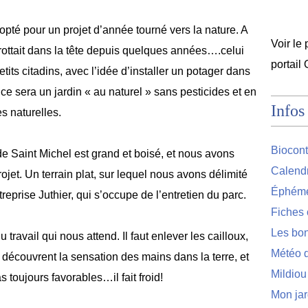
opté pour un projet d’année tourné vers la nature. A
Voir le 
trottait dans la tête depuis quelques années….celui
portail
tits citadins, avec l’idée d’installer un potager dans
 ce sera un jardin « au naturel » sans pesticides et en
Infos
s naturelles.
Biocont
e Saint Michel est grand et boisé, et nous avons
Calendr
rojet. Un terrain plat, sur lequel nous avons délimité
Éphémér
reprise Juthier, qui s’occupe de l’entretien du parc.
Fiches 
Les bon
ravail qui nous attend. Il faut enlever les cailloux,
Météo d
découvrent la sensation des mains dans la terre, et
Mildiou
 toujours favorables…il fait froid!
Mon jar