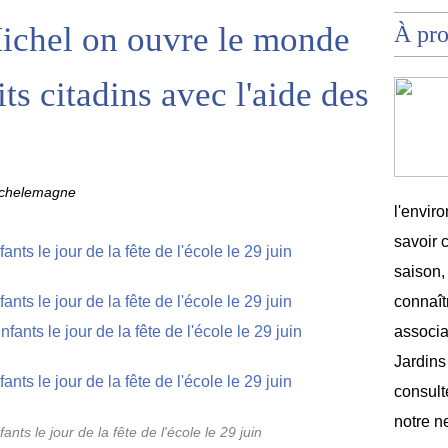
Michel on ouvre le monde
À pr
ts citadins avec l'aide des
ochelemagne
l'envir
savoir 
saison,
connaîtr
associat
Jardins
consult
notre n
ants le jour de la fête de l'école le 29 juin