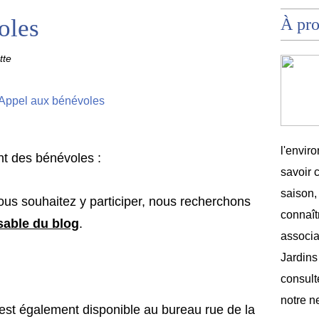
oles
À pr
tte
l'envir
nt des bénévoles :
savoir 
saison,
ous souhaitez y participer, nous recherchons
connaîtr
able du blog
.
associat
Jardins
consult
notre n
est également disponible au bureau rue de la