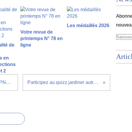
Abonnez
nouveau
Les médaillés 2026
Votre revue de
printemps N° 78 en
lité de
ligne
Artic
s en
sections
t 2
Concours photo et vidéo FRAPNA loire
Participez au quizz jardiner autrement