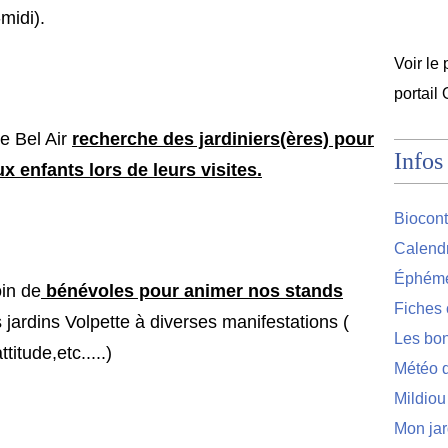
midi).
Voir le 
portail
e Bel Air
recherche des jardiniers(ères) pour
Infos
x enfants lors de leurs visites.
Biocont
Calendr
Éphémér
in de
bénévoles pour animer nos stands
Fiches 
s jardins Volpette à diverses manifestations (
Les bon
titude,etc.....)
Météo d
Mildiou
Mon jar