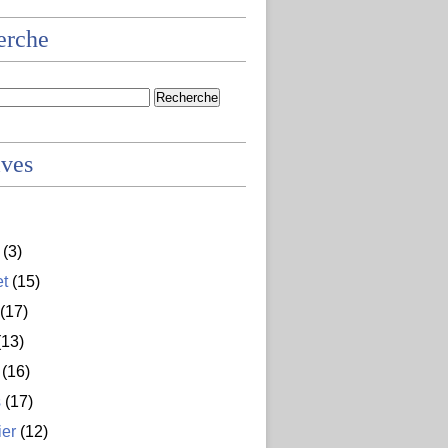
erche
ives
(3)
et
(15)
(17)
13)
(16)
s
(17)
ier
(12)