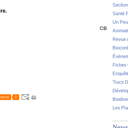
Sectio
re.
Santé P
Un Peu 
CB
Animat
Revue
Biocont
Évènem
Fiches 
Enquêt
Trucs D
Dévelo
epost
0
Biodive
Les Pla
Newsl