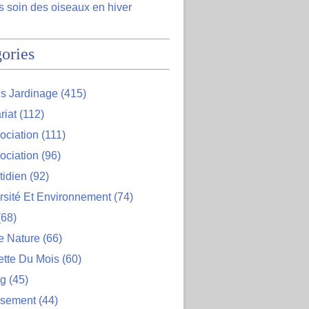
 soin des oiseaux en hiver
ories
s Jardinage
(415)
riat
(112)
ociation
(111)
ociation
(96)
tidien
(92)
rsité Et Environnement
(74)
68)
e Nature
(66)
ette Du Mois
(60)
og
(45)
ssement
(44)