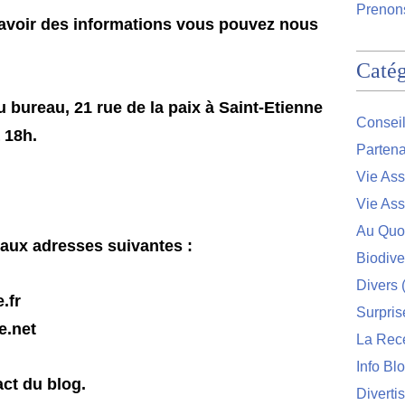
Prenons
t avoir des informations vous pouvez nous
Catég
 bureau, 21 rue de la paix à Saint-Etienne
Conseil
 18h.
Partena
Vie Ass
Vie Ass
Au Quo
 aux adresses suivantes :
Biodive
Divers
(
.fr
Surpris
e.net
La Rec
Info Bl
act du blog.
Diverti