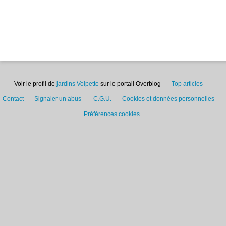
Voir le profil de
jardins Volpette
sur le portail Overblog
Top articles
Contact
Signaler un abus
C.G.U.
Cookies et données personnelles
Préférences cookies