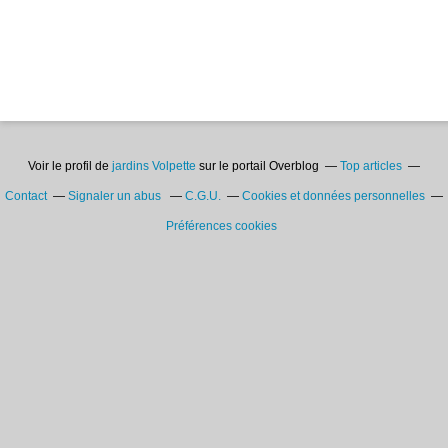
Voir le profil de
jardins Volpette
sur le portail Overblog
Top articles
Contact
Signaler un abus
C.G.U.
Cookies et données personnelles
Préférences cookies