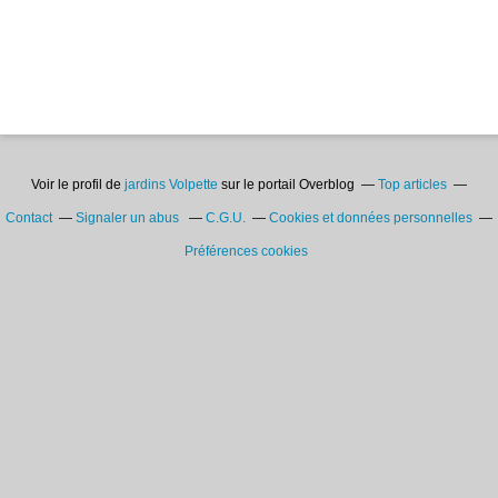
Voir le profil de
jardins Volpette
sur le portail Overblog
Top articles
Contact
Signaler un abus
C.G.U.
Cookies et données personnelles
Préférences cookies