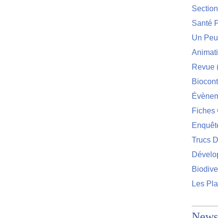
Sectio
Santé P
Un Peu 
Animat
Revue
Biocont
Évènem
Fiches 
Enquêt
Trucs D
Dévelo
Biodive
Les Pla
Newsl