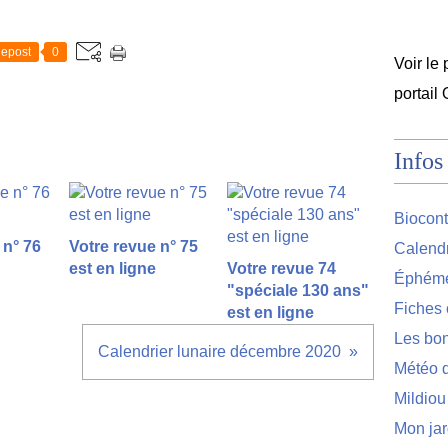
epost
0
Voir le 
portail
Infos
Biocont
 n° 76
Votre revue n° 75
Calendr
est en ligne
Votre revue 74
Éphémér
"spéciale 130 ans"
Fiches 
est en ligne
Les bon
Calendrier lunaire décembre 2020
Météo d
Mildiou
Mon jar