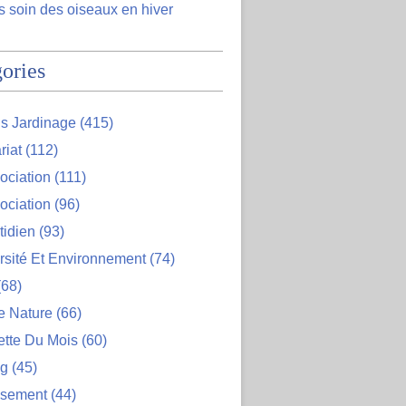
 soin des oiseaux en hiver
ories
s Jardinage
(415)
riat
(112)
ociation
(111)
ociation
(96)
tidien
(93)
rsité Et Environnement
(74)
68)
e Nature
(66)
ette Du Mois
(60)
og
(45)
ssement
(44)