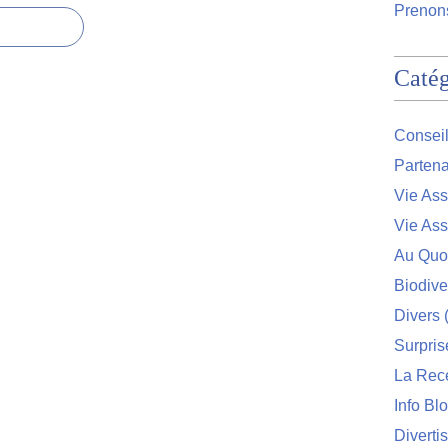
Prenons
Catég
Conseil
Partena
Vie Ass
Vie Ass
Au Quo
Biodive
Divers
(
Surpris
La Rec
Info Bl
Diverti