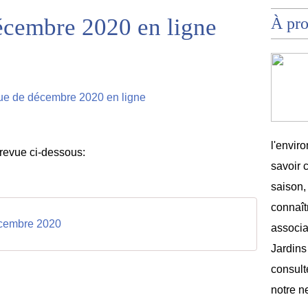
écembre 2020 en ligne
À pr
l'envir
e revue ci-dessous:
savoir 
saison,
connaîtr
cembre 2020
associat
Jardins
consult
notre n