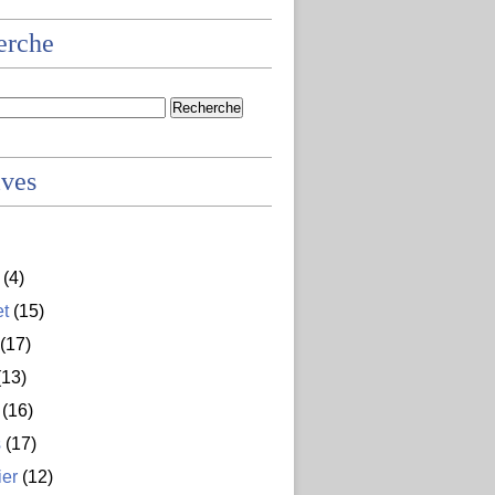
erche
ives
(4)
et
(15)
(17)
13)
(16)
s
(17)
ier
(12)