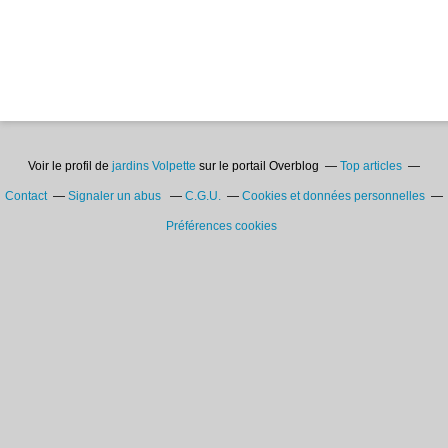
Voir le profil de
jardins Volpette
sur le portail Overblog
Top articles
Contact
Signaler un abus
C.G.U.
Cookies et données personnelles
Préférences cookies