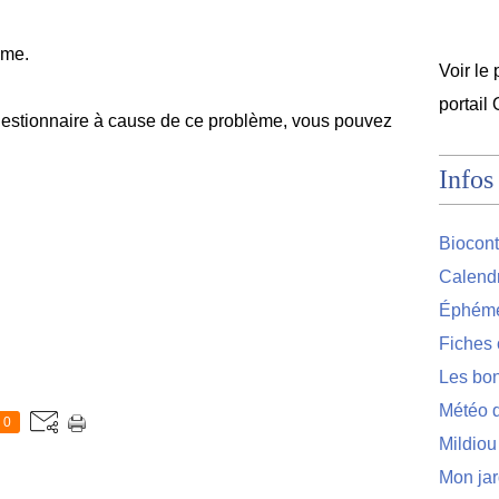
ème.
Voir le 
portail
questionnaire à cause de ce problème, vous pouvez
Infos
Biocont
Calendr
Éphémér
Fiches 
Les bon
Météo d
0
Mildiou
Mon jar