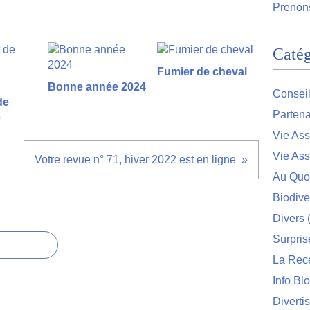
Prenons
Catég
Fumier de cheval
Bonne année 2024
Conseil
de
Partena
e
Vie Ass
Vie Ass
Votre revue n° 71, hiver 2022 est en ligne
Au Quo
Biodive
Divers
(
Surpris
La Rec
Info Bl
Diverti