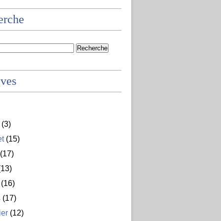
erche
ives
(3)
et
(15)
(17)
13)
(16)
s
(17)
ier
(12)