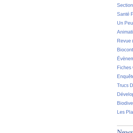
Sectio
Santé P
Un Peu 
Animat
Revue
Biocont
Évènem
Fiches 
Enquêt
Trucs D
Dévelo
Biodive
Les Pla
Newsl