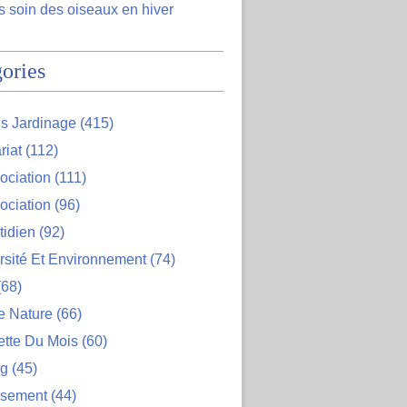
 soin des oiseaux en hiver
ories
s Jardinage
(415)
riat
(112)
ociation
(111)
ociation
(96)
tidien
(92)
rsité Et Environnement
(74)
68)
e Nature
(66)
ette Du Mois
(60)
og
(45)
ssement
(44)