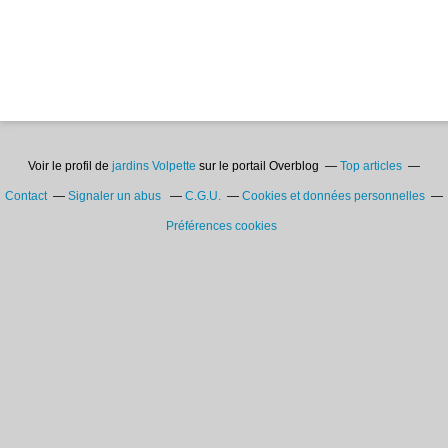
Voir le profil de
jardins Volpette
sur le portail Overblog
Top articles
Contact
Signaler un abus
C.G.U.
Cookies et données personnelles
Préférences cookies