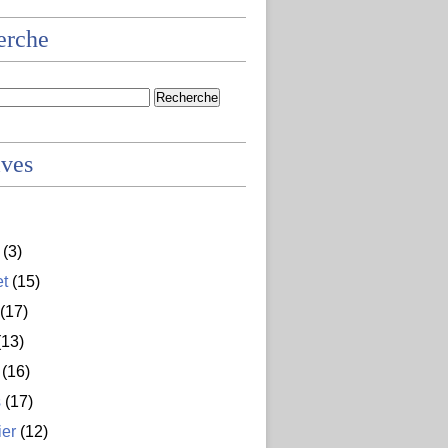
erche
ives
(3)
et
(15)
(17)
13)
(16)
s
(17)
ier
(12)