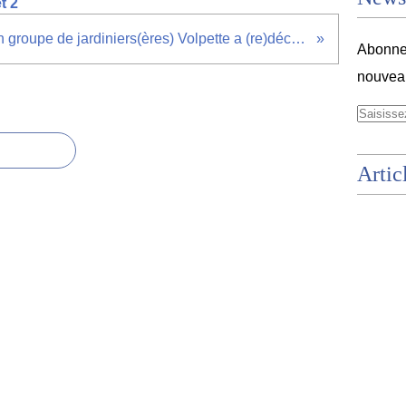
t 2
Un groupe de jardiniers(ères) Volpette a (re)découvert le biocontrôle
Abonnez
nouveau
Artic