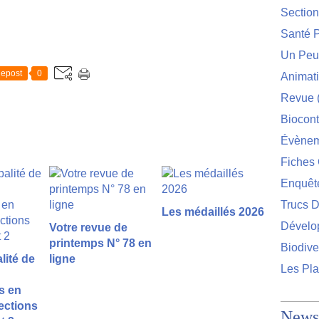
Sectio
Santé P
Un Peu 
epost
0
Animat
Revue
Biocont
Évènem
Fiches 
Enquêt
Trucs D
Les médaillés 2026
Dévelo
Votre revue de
printemps N° 78 en
Biodive
lité de
ligne
Les Pla
s en
sections
Newsl