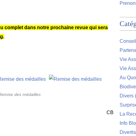
Prenons
Catég
u complet dans notre prochaine revue qui sera
g.
Conseil
Partena
Vie Ass
Vie Ass
Au Quo
Biodive
Remise des médailles
Divers
(
Surpris
CB
La Rec
Info Bl
Diverti