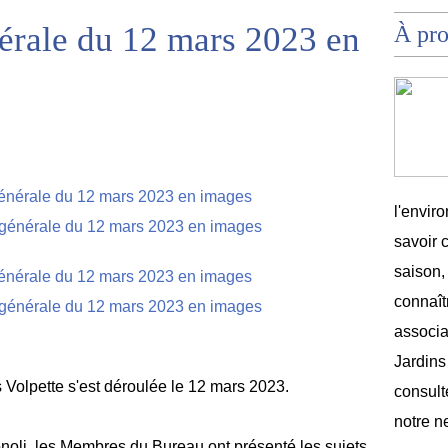
érale du 12 mars 2023 en
À pr
l'envir
savoir 
saison,
connaîtr
associat
Jardins
Volpette s'est déroulée le 12 mars 2023.
consult
notre n
noli, les Membres du Bureau ont présenté les sujets