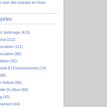
 soin des oiseaux en hiver
ories
s Jardinage
(415)
riat
(112)
ociation
(111)
ociation
(96)
tidien
(92)
rsité Et Environnement
(74)
68)
e Nature
(66)
ette Du Mois
(60)
og
(45)
ssement
(44)