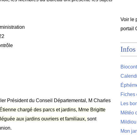
Voir le 
ministration
portail
22
ntrôle
Infos
Biocont
Calendr
Éphémér
Fiches 
ler Président du Conseil Départemental, M Charles
Les bon
Étienne chargé des parcs et jardins, Mme Brigitte
Météo d
éguée aux jardins ouvriers et familiaux,
sont
Mildiou
union.
Mon jar