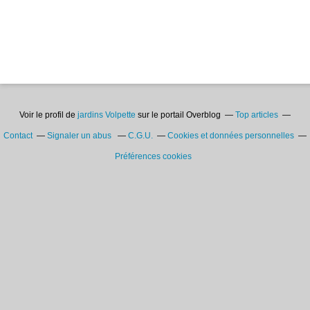
Voir le profil de
jardins Volpette
sur le portail Overblog
Top articles
Contact
Signaler un abus
C.G.U.
Cookies et données personnelles
Préférences cookies