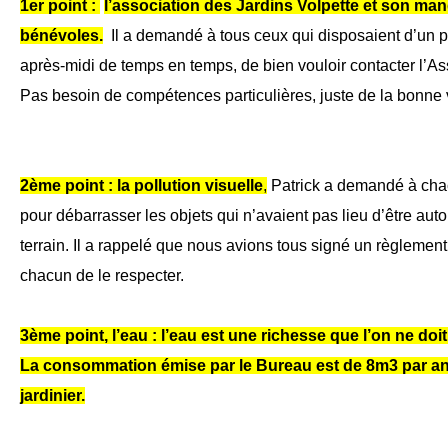
1er point :
l’association des Jardins Volpette et son m
bénévoles.
Il a demandé à tous ceux qui disposaient d’un 
après-midi de temps en temps, de bien vouloir contacter l’Ass
Pas besoin de compétences particulières, juste de la bonne 
2ème point : la pollution visuelle
,
Patrick a demandé à chacu
pour débarrasser les objets qui n’avaient pas lieu d’être autour
terrain. Il a rappelé que nous avions tous signé un règlement 
chacun de le respecter.
3ème point, l’eau : l’eau est une richesse que l’on ne doi
La consommation émise par le Bureau est de 8m3 par an, 
jardinier.