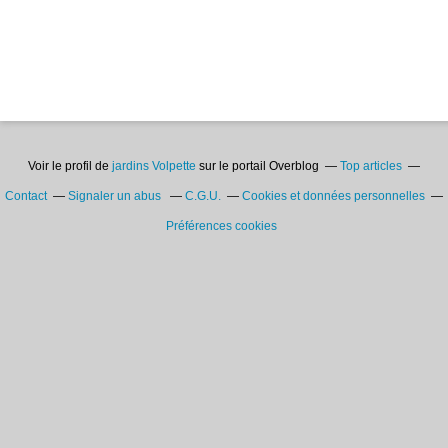
Voir le profil de
jardins Volpette
sur le portail Overblog
Top articles
Contact
Signaler un abus
C.G.U.
Cookies et données personnelles
Préférences cookies