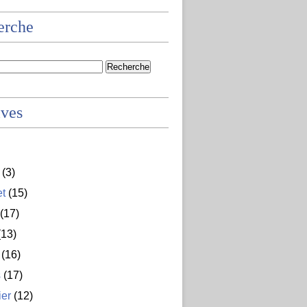
erche
ives
(3)
et
(15)
(17)
13)
(16)
s
(17)
ier
(12)