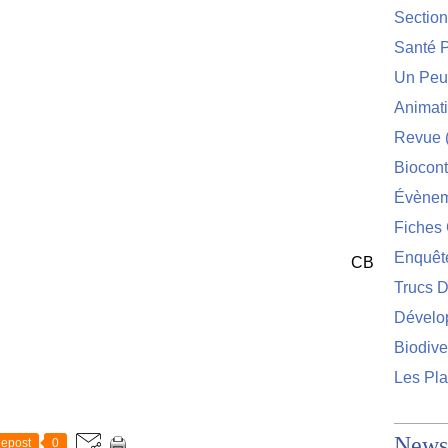
Sectio
Santé P
Un Peu 
Animat
Revue
Biocont
Évènem
Fiches 
Enquêt
CB
Trucs D
Dévelo
Biodive
Les Pla
Newsl
epost
0