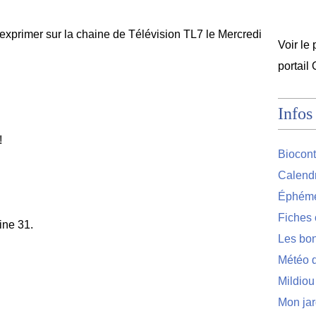
'exprimer sur la chaine de Télévision TL7 le Mercredi
Voir le 
portail
Infos
!
Biocont
Calendr
Éphémér
Fiches 
ine 31.
Les bon
Météo d
Mildiou
Mon jar