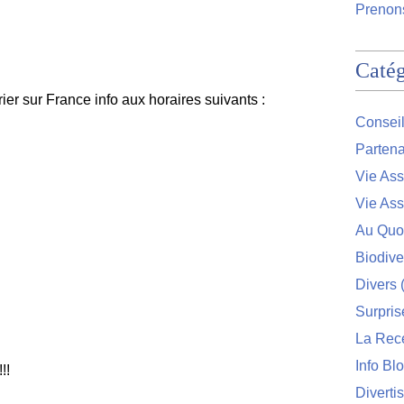
Prenons
Catég
rier sur France info aux horaires suivants :
Conseil
Partena
Vie Ass
Vie Ass
Au Quo
Biodive
Divers
(
Surpris
La Rec
Info Bl
!!
Diverti