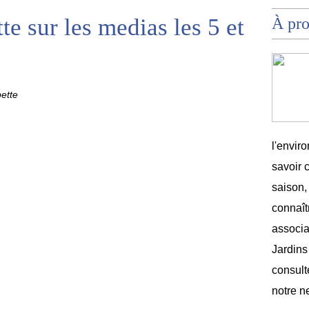
te sur les medias les 5 et
À pr
pette
l'envir
savoir 
saison,
connaîtr
associat
Jardins
consult
notre n