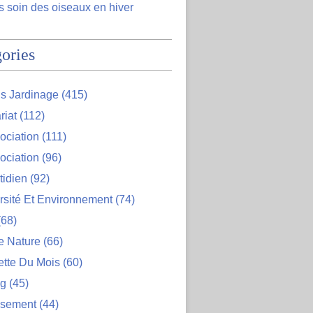
 soin des oiseaux en hiver
ories
s Jardinage
(415)
riat
(112)
ociation
(111)
ociation
(96)
tidien
(92)
rsité Et Environnement
(74)
68)
e Nature
(66)
ette Du Mois
(60)
og
(45)
ssement
(44)