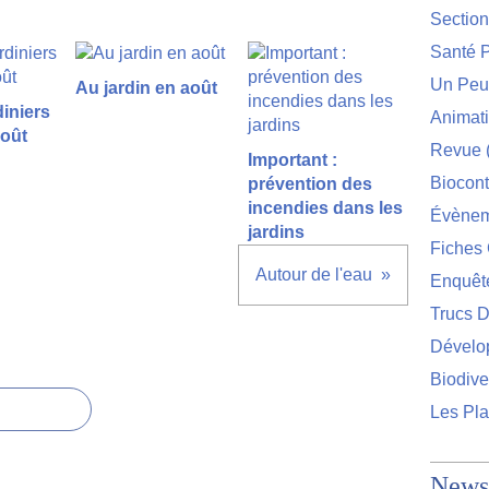
Sectio
Santé P
Un Peu 
Au jardin en août
diniers
Animat
août
Revue
Important :
Biocont
prévention des
incendies dans les
Évènem
jardins
Fiches 
Autour de l'eau
Enquêt
Trucs D
Dévelo
Biodive
Les Pla
Newsl