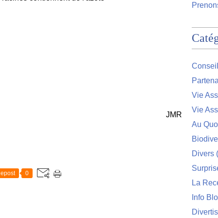
Prenons
Catég
Conseil
Partena
Vie Ass
Vie Ass
JMR
Au Quo
Biodive
Divers
(
Surpris
epost
0
La Rec
Info Bl
Diverti