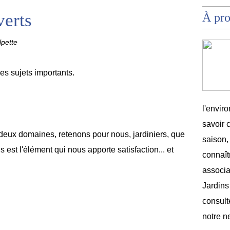
verts
À pr
lpette
des sujets importants.
l'envir
savoir 
s deux domaines, retenons pour nous, jardiniers, que
saison,
s est l'élément qui nous apporte satisfaction... et
connaîtr
associat
Jardins
consult
notre n