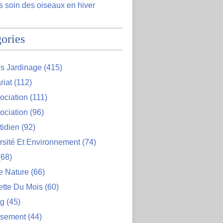
 soin des oiseaux en hiver
ories
s Jardinage
(415)
riat
(112)
ociation
(111)
ociation
(96)
tidien
(92)
rsité Et Environnement
(74)
68)
e Nature
(66)
ette Du Mois
(60)
og
(45)
ssement
(44)