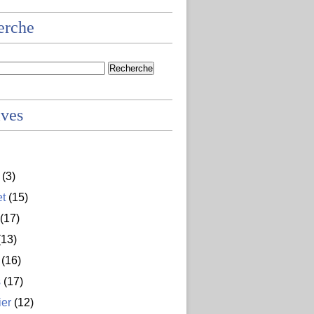
erche
ives
(3)
et
(15)
(17)
13)
(16)
s
(17)
ier
(12)