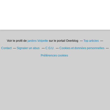
Voir le profil de
jardins Volpette
sur le portail Overblog
Top articles
Contact
Signaler un abus
C.G.U.
Cookies et données personnelles
Préférences cookies