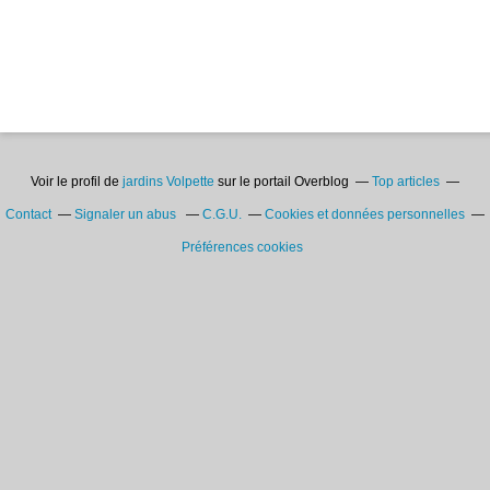
Voir le profil de
jardins Volpette
sur le portail Overblog
Top articles
Contact
Signaler un abus
C.G.U.
Cookies et données personnelles
Préférences cookies