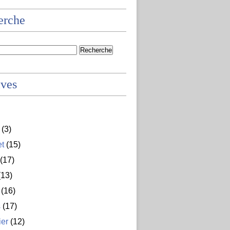
erche
ives
(3)
et
(15)
(17)
13)
(16)
s
(17)
ier
(12)