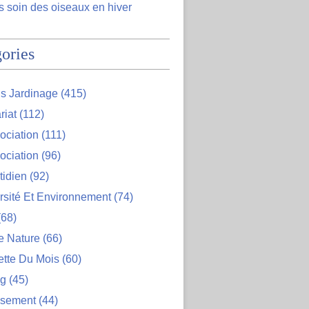
 soin des oiseaux en hiver
ories
s Jardinage
(415)
riat
(112)
ociation
(111)
ociation
(96)
tidien
(92)
rsité Et Environnement
(74)
68)
e Nature
(66)
ette Du Mois
(60)
og
(45)
ssement
(44)