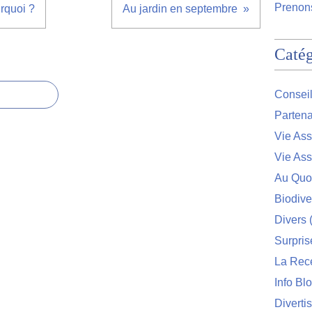
Prenons
rquoi ?
Au jardin en septembre
Catég
Conseil
Partena
Vie Ass
Vie Ass
Au Quo
Biodive
Divers
(
Surpris
La Rec
Info Bl
Diverti