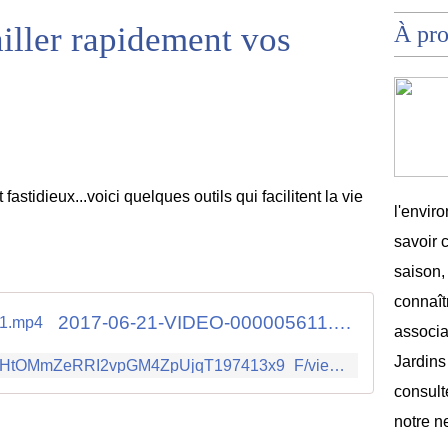
iller rapidement vos
À pr
 fastidieux...voici quelques outils qui facilitent la vie
l'envir
savoir 
saison,
connaîtr
2017-06-21-VIDEO-000005611.mp4
associat
Jardins
https://drive.google.com/file/d/1HtOMmZeRRI2vpGM4ZpUjqT197413x9_F/view?usp=sharing
consult
notre n