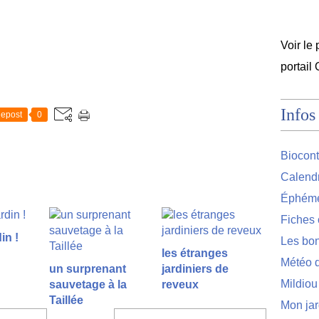
Voir le 
portail
Infos
epost
0
Biocont
Calendr
Éphémér
Fiches 
in !
Les bon
les étranges
Météo d
un surprenant
jardiniers de
Mildiou
sauvetage à la
reveux
Taillée
Mon jar