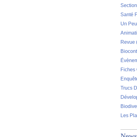
Sectio
Santé P
Un Peu 
Animat
Revue
Biocont
Évènem
Fiches 
Enquêt
Trucs D
Dévelo
Biodive
Les Pla
Newsl