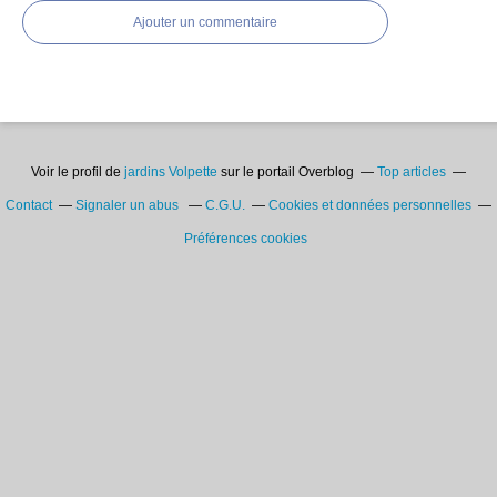
Ajouter un commentaire
Voir le profil de
jardins Volpette
sur le portail Overblog
Top articles
Contact
Signaler un abus
C.G.U.
Cookies et données personnelles
Préférences cookies