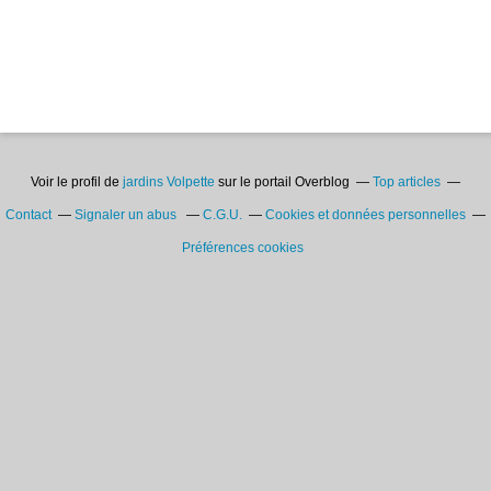
Voir le profil de
jardins Volpette
sur le portail Overblog
Top articles
Contact
Signaler un abus
C.G.U.
Cookies et données personnelles
Préférences cookies