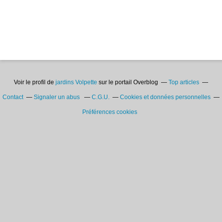
Voir le profil de
jardins Volpette
sur le portail Overblog
Top articles
Contact
Signaler un abus
C.G.U.
Cookies et données personnelles
Préférences cookies