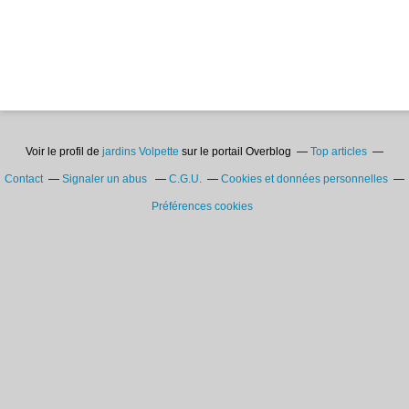
Voir le profil de
jardins Volpette
sur le portail Overblog
Top articles
Contact
Signaler un abus
C.G.U.
Cookies et données personnelles
Préférences cookies