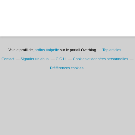
Voir le profil de
jardins Volpette
sur le portail Overblog
Top articles
Contact
Signaler un abus
C.G.U.
Cookies et données personnelles
Préférences cookies