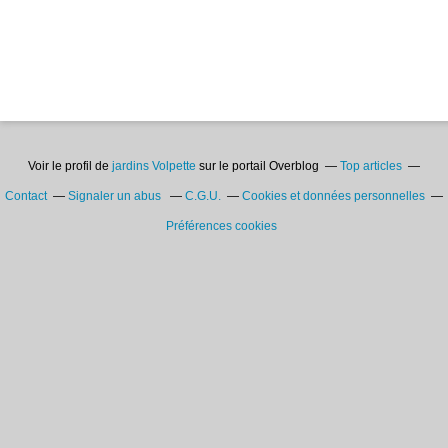
Voir le profil de
jardins Volpette
sur le portail Overblog
Top articles
Contact
Signaler un abus
C.G.U.
Cookies et données personnelles
Préférences cookies