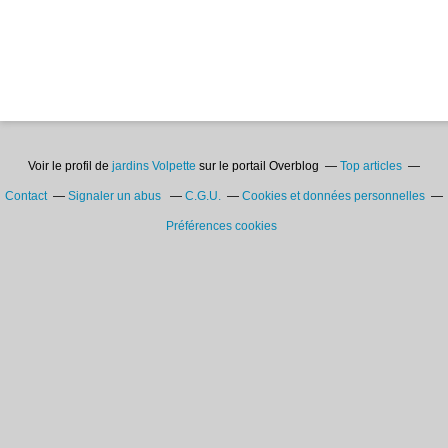
Voir le profil de
jardins Volpette
sur le portail Overblog
Top articles
Contact
Signaler un abus
C.G.U.
Cookies et données personnelles
Préférences cookies